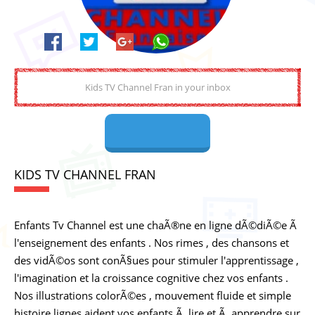
KIDS TV CHANNEL FRAN
Enfants Tv Channel est une chaÃ®ne en ligne dÃ©diÃ©e Ã
l'enseignement des enfants . Nos rimes , des chansons et
des vidÃ©os sont conÃ§ues pour stimuler l'apprentissage ,
l'imagination et la croissance cognitive chez vos enfants .
Nos illustrations colorÃ©es , mouvement fluide et simple
histoire lignes aident vos enfants Ã lire et Ã apprendre sur