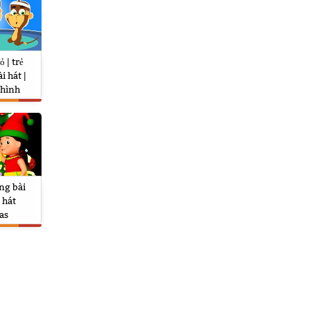
 | trẻ
i hát |
 hình
e Monkeys
ng bài
 hát
as
 Claus
lls