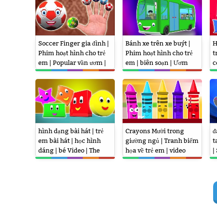
Soccer Finger gia đình |
Bánh xe trên xe buýt |
H
Phim hoạt hình cho trẻ
Phim hoạt hình cho trẻ
t
em | Popular vần ươm |
em | biên soạn | Ươm
c
Soccer Finger Family
vần | Wheels on the Bus
|
&
hình dạng bài hát | trẻ
Crayons Mười trong
đ
em bài hát | học hình
giường ngủ | Tranh biếm
t
dáng | bé Video | The
họa về trẻ em | video
|
Shapes Song | Shapes
giáo dục | Crayons Ten
F
For Kids
in the Bed
|