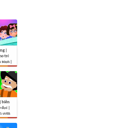
ng |
o trẻ
 soạn |
en In
| biên
 dục |
ần ươm