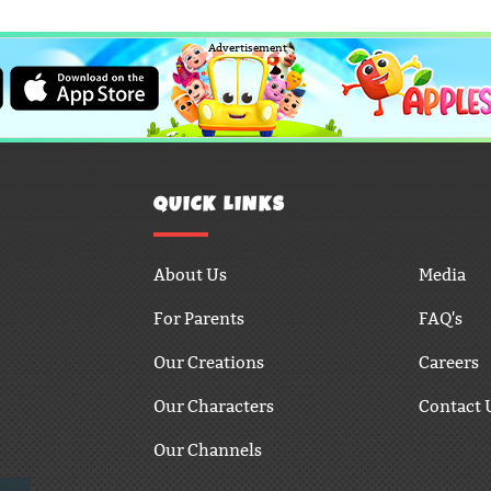
Advertisement
QUICK LINKS
About Us
Media
For Parents
FAQ's
Our Creations
Careers
Our Characters
Contact 
Our Channels