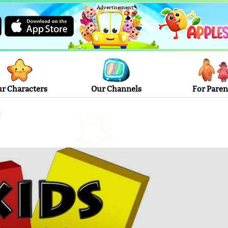
Advertisement
r Characters
Our Channels
For Paren