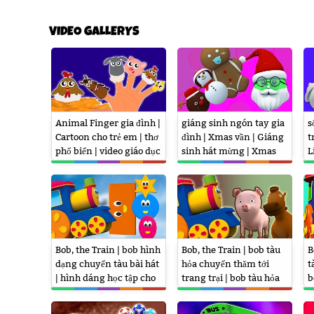
VIDEO GALLERYS
Animal Finger gia đình |
giáng sinh ngón tay gia
s
Cartoon cho trẻ em | thơ
đình | Xmas vần | Giáng
t
phổ biến | video giáo dục
sinh hát mừng | Xmas
L
| Animal Finger Family
Song | Christmas Finger
Family
Bob, the Train | bob hình
Bob, the Train | bob tàu
B
dạng chuyến tàu bài hát
hỏa chuyến thăm tới
t
| hình dáng học tập cho
trang trại | bob tàu hỏa
b
trẻ em
bài hát cho trẻ em