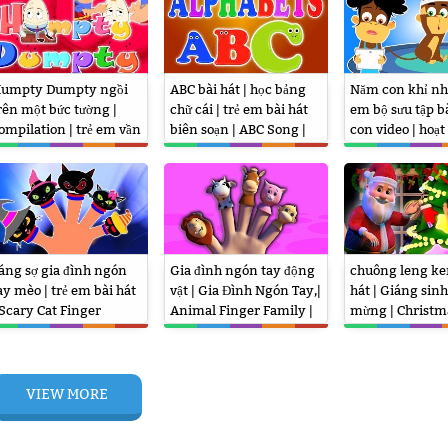
umpty Dumpty ngồi
ABC bài hát | học bảng
Năm con khỉ nhỏ
rên một bức tường |
chữ cái | trẻ em bài hát
em bộ sưu tập bà
ompilation | trẻ em vần
biên soạn | ABC Song |
con video | hoạt
 Nursery Rhyme | Kids
Alphabet Rhyme | Kids
vần | Five Littl
 Baby Song
Song
Rhyme
áng sợ gia đình ngón
Gia đình ngón tay động
chuông leng ke
ay mèo | trẻ em bài hát
vật | Gia Đình Ngón Tay,|
hát | Giáng sinh
 Scary Cat Finger
Animal Finger Family |
mừng | Christm
amily | Nursery Rhyme
3D Rhymes | Kids Songs
Rhymes | Santa
 Baby Song
Song | Jingle Be
VIEW MORE