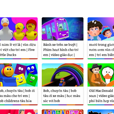
ố năm ít vịt là | vần điệu
Bánh xe trên xe buýt |
mười trong giườ
rẻ việt cho trẻ em | Five
Phim hoạt hình cho trẻ
vườn ươm vần ch
ittle Ducks
em | video giáo dục |
em | trẻ em biên
ươm vần | Wheels on the
trẻ em Video | T
Bus
The Bed
ob, chuyến tàu | bob đi
Bob, chuyến tàu | bob
Old MacDonald 
àu màu cho trẻ em |
tàu đi xe màu | học màu
soạn | video giáo
ob childrens tàu hỏa
sắc với bob
phổ biến hợp v