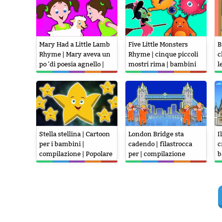
Mary Had a Little Lamb
Five Little Monsters
B
Rhyme | Mary aveva un
Rhyme | cinque piccoli
c
po 'di poesia agnello |
mostri rima | bambini
l
bambini canzoni in
canzone spaventoso
r
italiano
Stella stellina | Cartoon
London Bridge sta
I
per i bambini |
cadendo | filastrocca
c
compilazione | Popolare
per | compilazione
b
Filastrocca
F