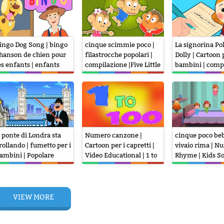
ingo Dog Song | bingo
cinque scimmie poco |
La signorina Po
hanson de chien pour
filastrocche popolari |
Dolly | Cartoon 
es enfants | enfants
compilazione |Five Little
bambini | comp
ime chansons
Monkeys Jumping On
| Popolare Filas
The Bed
l ponte di Londra sta
Numero canzone |
cinque poco beb
rollando | fumetto per i
Cartoon per i capretti |
vivaio rima | N
ambini | Popolare
Video Educational | 1 to
Rhyme | Kids So
ilastrocca
100
Preschool Poem 
Little Babies
VIEW MORE