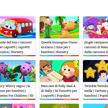
uote del bus | canzoni
Questa immagine Uomo
jingle campane 
er capretti | capretti
anziano | rime per i
canzoni di Natal
usica | Nursery
bambini | Nursery
della canzone Ji
hymes Songs | Wheels
Rhymes | Poems For
Christmas Songs
n The Bus
Kids | This Old Man
Bells
ncy Wincy ragno | le
Mancare di Polly Had A
Twinkle Twinkl
ime per bambini |
di Dolly | 3d fumetto per
stella | Cartoon 
oems For Children | 3D
i capretti | Popolare
bambini | Popol
ursey Rhymes | Incy
Filastrocche
Filastrocca
incy Spider