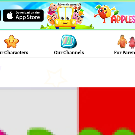
Advertisement
r Characters
Our Channels
For Paren