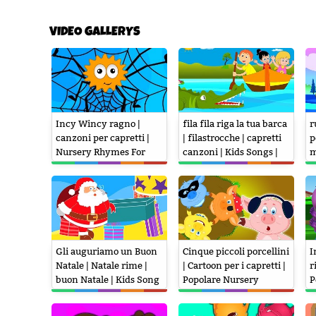
VIDEO GALLERYS
Incy Wincy ragno |
fila fila riga la tua barca
r
canzoni per capretti |
| filastrocche | capretti
p
Nursery Rhymes For
canzoni | Kids Songs |
m
Kids | Kids Songs | Incy
Row Row Row Your Boat
R
Wincy Spider
O
Gli auguriamo un Buon
Cinque piccoli porcellini
I
Natale | Natale rime |
| Cartoon per i capretti |
r
buon Natale | Kids Song
Popolare Nursery
P
| We Wish You a Merry
canzone | Five Little
N
Christmas
Piggies
W