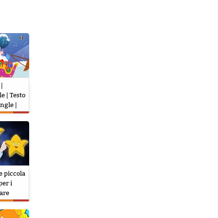
|
e | Testo
ngle |
 | Jingle
e piccola
per i
are