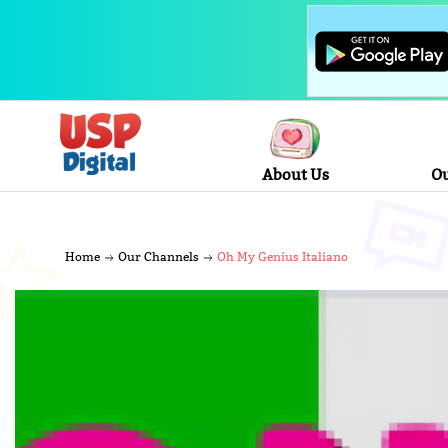
About Us
Ou
Home
Our Channels
Oh My Genius Italiano