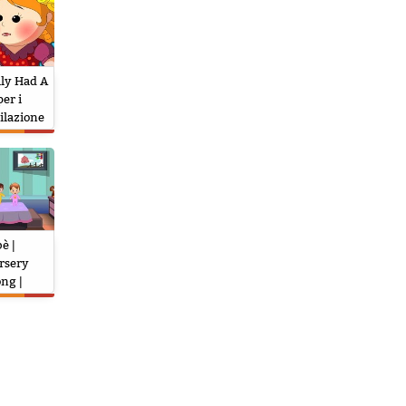
lly Had A
per i
ilazione
trocca
è |
ursery
ng |
| Five